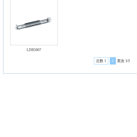
LDB5007
总数 1
1
页次 1/1